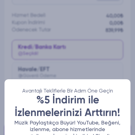
Hizmet Bedeli
40,00₺
Kupon İndirimi
0,00₺
Ödenecek Tutar
839,99₺
Kredi/Banka Kartı
Seçildi!
Havale/EFT
Güvenli Ödeme
Avantajlı Tekliflerle Bir Adım Öne Geçin
Ödeme Yap
%5 İndirim ile
İzlenmelerinizi Arttırın!
Müzik Paylaştıkça Büyür! YouTube, Beğeni,
izlenme, abone hizmetlerinde
Bize Ulaşabilirsiniz!