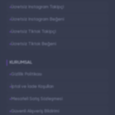
Ücretsiz Instagram Takipçi
Ücretsiz Instagram Beğeni
Ücretsiz Tiktok Takipçi
Ücretsiz Tiktok Beğeni
KURUMSAL
Gizlilik Politikası
İptal ve İade Koşulları
Mesafeli Satış Sözleşmesi
Güvenli Alışveriş Bildirimi