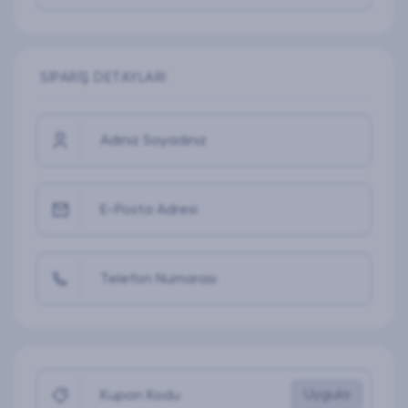
SIPARIŞ DETAYLARI
Adınız Soyadınız
E-Posta Adresi
Telefon Numarası
Uygula
Kupon Kodu