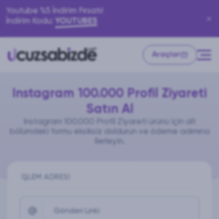
Youtube %5 İndirim Fırsatı!
İndirim Kodu:
YOUTUBE5
Araçlar
Instagram 100.000 Profil Ziyareti
Satın Al
Instagram 100.000 Profil Ziyareti ürünü için alt
bölümdeki formu eksiksiz doldurun ve ödeme adımına
ilerleyin.
İŞLEM ADRESI
Gönderi Linki