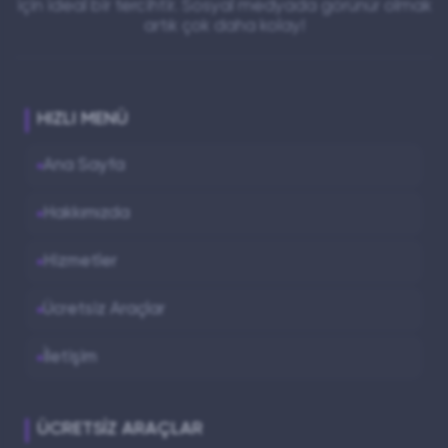
için ideal bir tercihtir. Sosyal medyada görünür olmak
artık çok daha kolay!
HIZLI MENÜ
Ana Sayfa
Hakkımızda
Hizmetler
Ücretsiz Araçlar
İletişim
ÜCRETSIZ ARAÇLAR