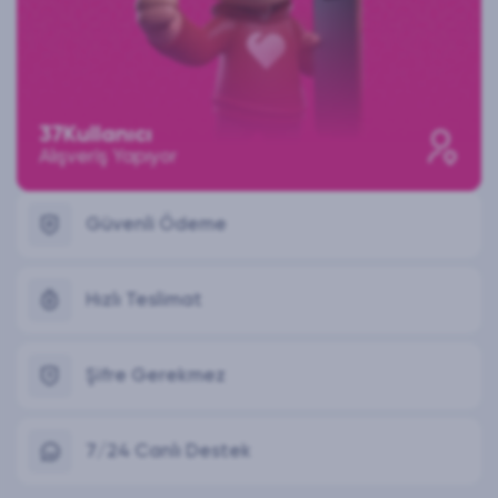
37
Kullanıcı
Alışveriş Yapıyor
Güvenli Ödeme
Hızlı Teslimat
Şifre Gerekmez
7/24 Canlı Destek