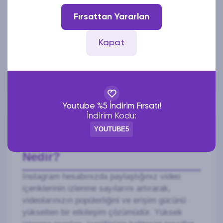
Fırsattan Yararlan
Mesajınız
Kapat
Gönder
Youtube %5 İndirim Fırsatı!
İndirim Kodu:
YOUTUBE5
Instagram Video Görüntüleme
Nedir?
Instagram hesabınızda paylaştığınız video
içeriklerinin izlenme sayılarını artırarak,
videolarınızın popülerliğini ve erişim gücünü
yükselten bir etkileşim çözümüdür. Yüksek