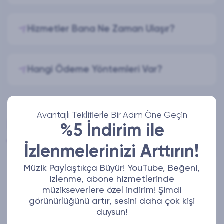
Hizmetler Bana Ne Zaman Ulaşır?
Hangi Ödeme Yöntemleri Var?
Avantajlı Tekliflerle Bir Adım Öne Geçin
Yorum Yap
%5 İndirim ile
İzlenmelerinizi Arttırın!
Müzik Paylaştıkça Büyür! YouTube, Beğeni,
izlenme, abone hizmetlerinde
Adınız Soyadınız
müzikseverlere özel indirim! Şimdi
görünürlüğünü artır, sesini daha çok kişi
duysun!
E-Posta