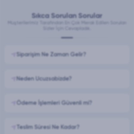
Sıkca Sorulan Sorular
Müşterilerimiz Tarafından En Çok Merak Edilen Soruları
Sizler İçin Cevapladık.
Siparişim Ne Zaman Gelir?
Neden Ucuzsabizde?
Ödeme İşlemleri Güvenli mi?
Teslim Süresi Ne Kadar?