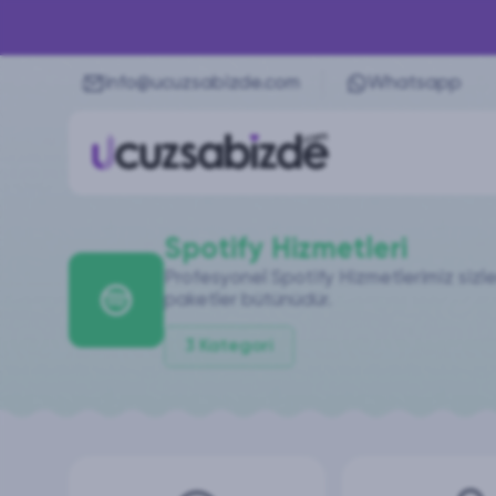
info@ucuzsabizde.com
Whatsapp
Spotify Hizmetleri
Profesyonel Spotify Hizmetlerimiz sizler
paketler bütünüdür.
3
Kategori