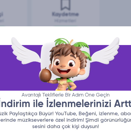
çi
Kaydetme
ri
Hizmetleri
İncele
Avantajlı Tekliflerle Bir Adım Öne Geçin
ndirim ile İzlenmelerinizi Artt
zik Paylaştıkça Büyür! YouTube, Beğeni, izlenme, ab
erinde müzikseverlere özel indirim! Şimdi görünürlüğün
sesini daha çok kişi duysun!