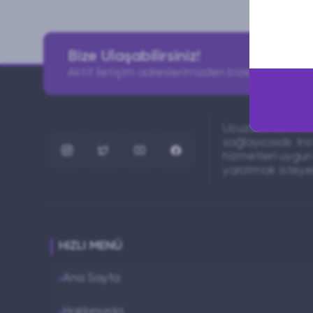
Bize Ulaşabilirsiniz!
Aktif iletişim adreslerimizden bize ulaşabilirsin
Ucuzsabizde, sos
sağlayıcısıdır. I
hizmetleri uygun 
yaratmak isteyen
HIZLI MENÜ
Ana Sayfa
Hakkımızda