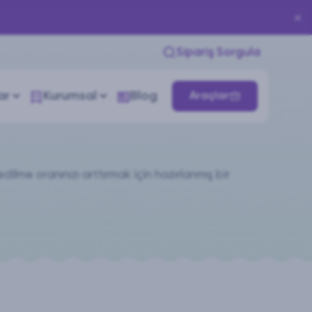
Sipariş Sorgula
ar
Kurumsal
Blog
Araçlar
ilme oranınızı arttırmak için hazırlanmış bir