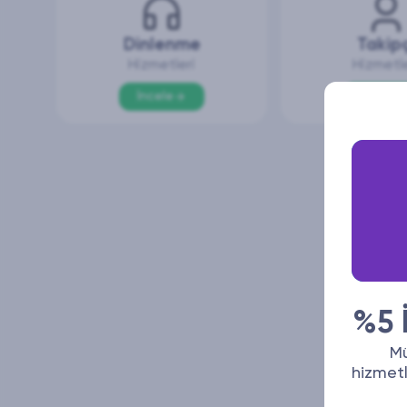
Dinlenme
Takip
Hizmetleri
Hizmetle
İncele
İncele
%5 İ
Mü
hizmetl