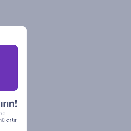
ırın!
one
ü artır,