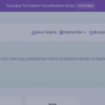
Youtube %5 İndirim Fırsatı!
İndirim Kodu:
YOUTUBE5
Ana Sayfa
Hizmetler
Araçl
 için özel olup şarkılarınızın daha ön planda olması ve keşfed