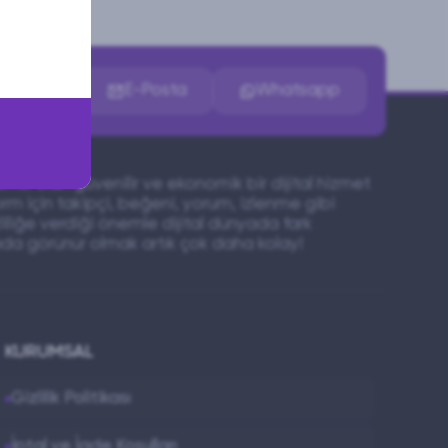
İletişim
E-Posta
Whatsapp
mcı olan güvenilir ve ekonomik bir dijital hizmet
orm için takipçi, beğeni, yorum, izlenme gibi
liliğe verdiği önemle dijital dünyada fark
yada görünür olmak artık çok daha kolay!
KURUMSAL
Gizlilik Politikası
İptal ve İade Koşulları