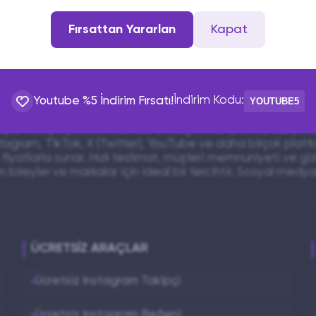
Fırsattan Yararlan
Kapat
iz.
İndirim Kodu:
Youtube %5 İndirim Fırsatı!
YOUTUBE5
yal medya platformlarında etkileşiminizi artırmanıza yardı
nstagram, TikTok, X (Twitter), YouTube ve daha birçok platf
fiyatlarla sunar. Hızlı teslimat, müşteri memnuniyeti ve giz
 bireyler ve markalar için ideal bir tercihtir. Sosyal med
ÜCRETSIZ ARAÇLAR
Ücretsiz Instagram Takipçi
Ücretsiz Instagram Beğeni