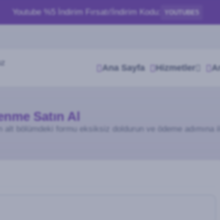
Youtube %5 İndirim Fırsatı!
İndirim Kodu:
YOUTUBE5
Ana Sayfa
Hizmetler
A
lenme Satın Al
 alt bölümdeki formu eksiksiz doldurun ve ödeme adımına il