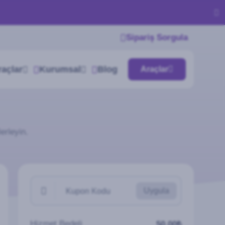
Sipariş Sorgula
raçlar
Kurumsal
Blog
Araçlar
erleyin.
Uygula
Kupon Kodu
Hizmet Bedeli
50,00₺