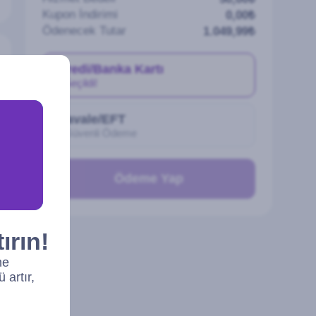
Kupon İndirimi
0,00₺
Ödenecek Tutar
1.049,99₺
Kredi/Banka Kartı
Seçildi!
Havale/EFT
Güvenli Ödeme
Ödeme Yap
ırın!
ne
 artır,