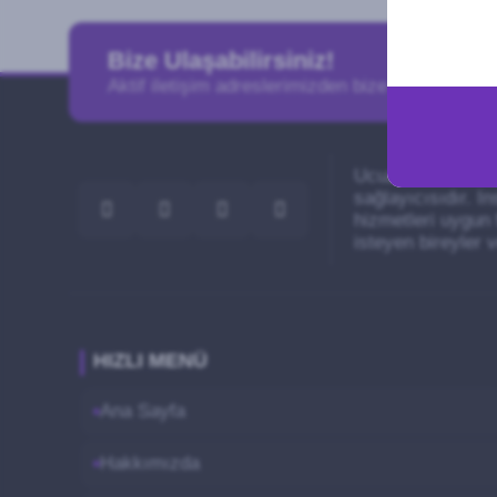
Bize Ulaşabilirsiniz!
Aktif iletişim adreslerimizden bize ulaşabilirsini
Ucuzsabizde, sosy
sağlayıcısıdır. I
hizmetleri uygun 
isteyen bireyler 
HIZLI MENÜ
Ana Sayfa
Hakkımızda