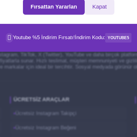
Fırsattan Yararlan
Kapat
z.
Youtube %5 İndirim Fırsatı!
İndirim Kodu:
YOUTUBE5
al medya platformlarında etkileşiminizi artırmanıza yardımcı
nstagram, TikTok, X (Twitter), YouTube ve daha birçok platfor
fiyatlarla sunar. Hızlı teslimat, müşteri memnuniyeti ve gizli
ve markalar için ideal bir tercihtir. Sosyal medyada görünür 
ÜCRETSIZ ARAÇLAR
Ücretsiz Instagram Takipçi
Ücretsiz Instagram Beğeni