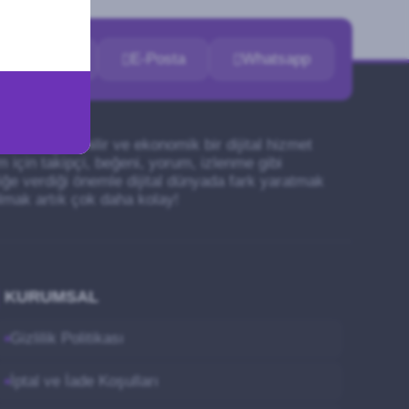
İletişim
E-Posta
Whatsapp
 olan güvenilir ve ekonomik bir dijital hizmet
m için takipçi, beğeni, yorum, izlenme gibi
liğe verdiği önemle dijital dünyada fark yaratmak
olmak artık çok daha kolay!
KURUMSAL
Gizlilik Politikası
İptal ve İade Koşulları