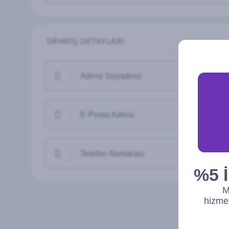
SIPARIŞ DETAYLARI
Adınız Soyadınız
E-Posta Adresi
Telefon Numarası
%5 İ
M
hizmet