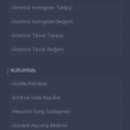
Ücretsiz Instagram Takipçi
Ücretsiz Instagram Beğeni
Ücretsiz Tiktok Takipçi
Ücretsiz Tiktok Beğeni
KURUMSAL
Gizlilik Politikası
İptal ve İade Koşulları
Mesafeli Satış Sözleşmesi
Güvenli Alışveriş Bildirimi