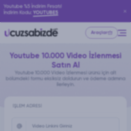
Youtube %5 İndirim Fırsatı!
İndirim Kodu:
YOUTUBE5
Araçlar
Youtube 10.000 Video İzlenmesi
Satın Al
Youtube 10.000 Video İzlenmesi ürünü için alt
bölümdeki formu eksiksiz doldurun ve ödeme adımına
ilerleyin.
İŞLEM ADRESI
Video Linkini Giriniz