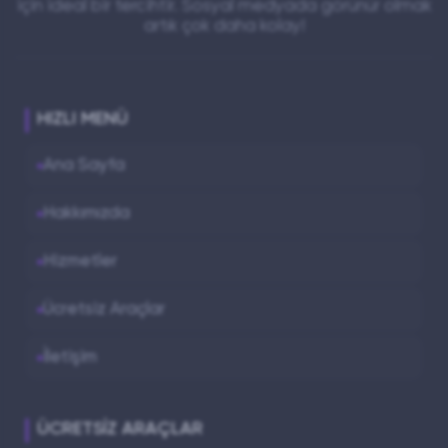
için ideal bir tercihtir. Sosyal medyada görünür olmak
artık çok daha kolay!
HIZLI MENÜ
Ana Sayfa
Hakkımızda
Hizmetler
Ücretsiz Araçlar
İletişim
ÜCRETSIZ ARAÇLAR