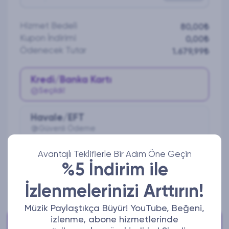
Hizmet Bedeli
80,00₺
Kupon İndirimi
0,00₺
Ödenecek Tutar
1.679,99₺
Kredi/Banka Kartı
Seçildi!
Havale/EFT
Güvenli Ödeme
Avantajlı Tekliflerle Bir Adım Öne Geçin
Ödeme Yap
%5 İndirim ile
İzlenmelerinizi Arttırın!
Müzik Paylaştıkça Büyür! YouTube, Beğeni,
izlenme, abone hizmetlerinde
Bize Ulaşabilirsiniz!