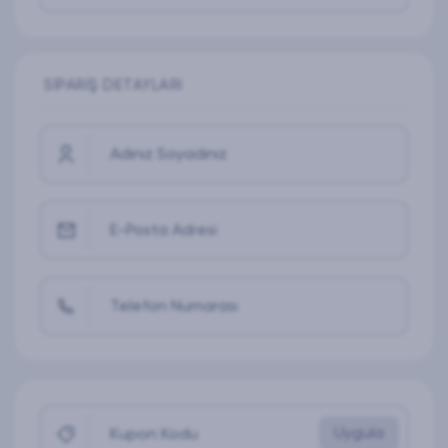
SIPARIŞ DETAYLARI
Adınız Soyadınız
E-Posta Adresi
Telefon Numarası
Uygula
Kupon Kodu