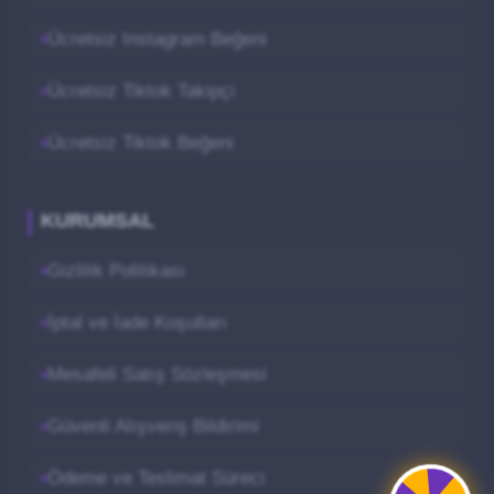
Ücretsiz Instagram Beğeni
Ücretsiz Tiktok Takipçi
Ücretsiz Tiktok Beğeni
KURUMSAL
Gizlilik Politikası
İptal ve İade Koşulları
Mesafeli Satış Sözleşmesi
Güvenli Alışveriş Bildirimi
Ödeme ve Teslimat Süreci