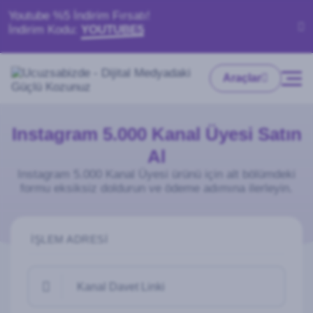
Youtube %5 İndirim Fırsatı!
İndirim Kodu:
YOUTUBE5
Araçlar
Instagram 5.000 Kanal Üyesi Satın
Al
Instagram 5.000 Kanal Üyesi ürünü için alt bölümdeki
formu eksiksiz doldurun ve ödeme adımına ilerleyin.
İŞLEM ADRESI
Kanal Davet Linki