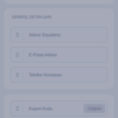
SIPARIŞ DETAYLARI
Adınız Soyadınız
E-Posta Adresi
Telefon Numarası
Uygula
Kupon Kodu