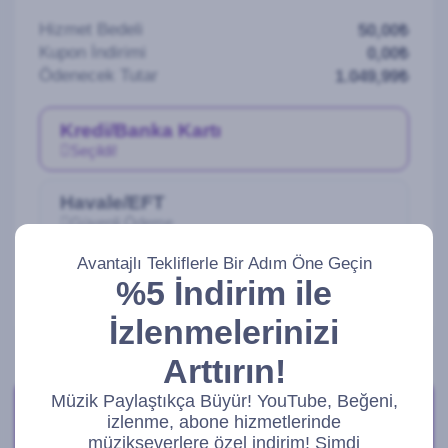
Hizmet Bedeli
50,00₺
Kupon İndirimi
0,00₺
Ödenecek Tutar
1.049,99₺
Kredi/Banka Kartı
Seçildi!
Havale/EFT
Güvenli Ödeme
Avantajlı Tekliflerle Bir Adım Öne Geçin
%5 İndirim ile
Ödeme Yap
İzlenmelerinizi
Arttırın!
Müzik Paylaştıkça Büyür! YouTube, Beğeni,
Bize Ulaşabilirsiniz!
izlenme, abone hizmetlerinde
Aktif iletişim adreslerimizden bize ulaşabilirsiniz.
müzikseverlere özel indirim! Şimdi