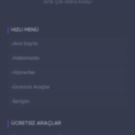
artık çok daha kolay!
HIZLI MENÜ
Ana Sayfa
Hakkımızda
Hizmetler
Ücretsiz Araçlar
İletişim
ÜCRETSIZ ARAÇLAR