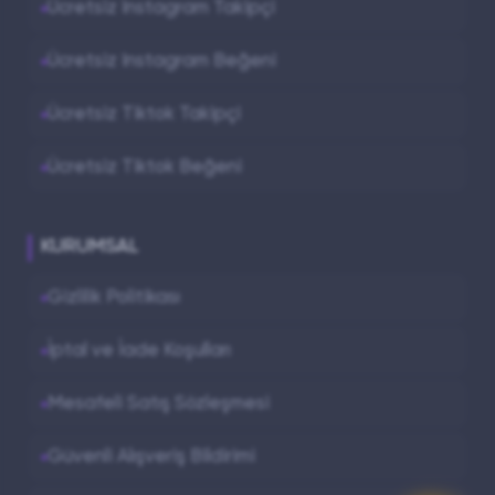
Ücretsiz Instagram Takipçi
Ücretsiz Instagram Beğeni
Ücretsiz Tiktok Takipçi
Ücretsiz Tiktok Beğeni
KURUMSAL
Gizlilik Politikası
İptal ve İade Koşulları
Mesafeli Satış Sözleşmesi
Güvenli Alışveriş Bildirimi