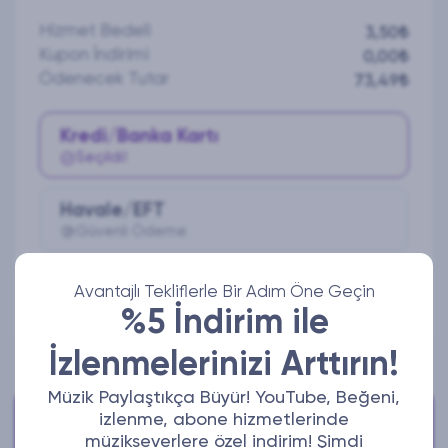
Hizmet Bedeli
3,50₺
Kupon İndirimi
0,00₺
Ödenecek Tutar
73,49₺
Kredi/Banka Kartı
Seçildi!
Havale/EFT
Güvenli Ödeme
Avantajlı Tekliflerle Bir Adım Öne Geçin
Ödeme Yap
%5 İndirim ile
İzlenmelerinizi Arttırın!
Müzik Paylaştıkça Büyür! YouTube, Beğeni,
Bize Ulaşabilirsiniz!
izlenme, abone hizmetlerinde
Aktif iletişim adreslerimizden bize ulaşabilirsiniz.
müzikseverlere özel indirim! Şimdi