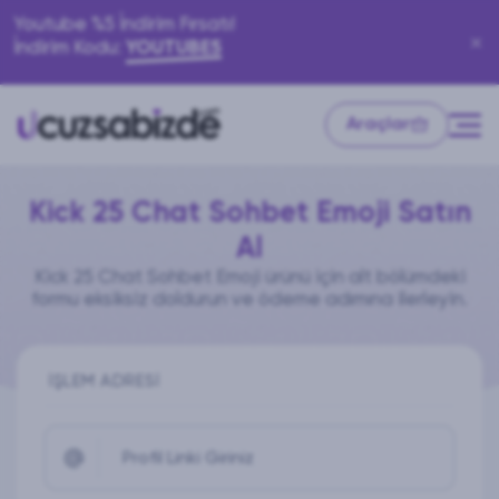
Youtube %5 İndirim Fırsatı!
İndirim Kodu:
YOUTUBE5
Araçlar
Kick 25 Chat Sohbet Emoji Satın
Al
Kick 25 Chat Sohbet Emoji ürünü için alt bölümdeki
formu eksiksiz doldurun ve ödeme adımına ilerleyin.
İŞLEM ADRESI
Profil Linki Giriniz