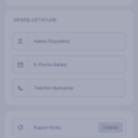
SIPARIŞ DETAYLARI
Adınız Soyadınız
E-Posta Adresi
Telefon Numarası
Uygula
Kupon Kodu