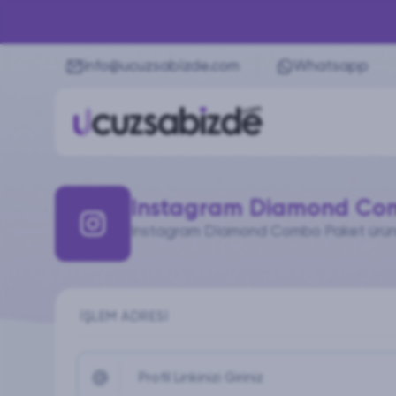
info@ucuzsabizde.com
Whatsapp
Instagram Diamond Com
Instagram Diamond Combo Paket ürünü i
İŞLEM ADRESI
Profil Linkinizi Giriniz