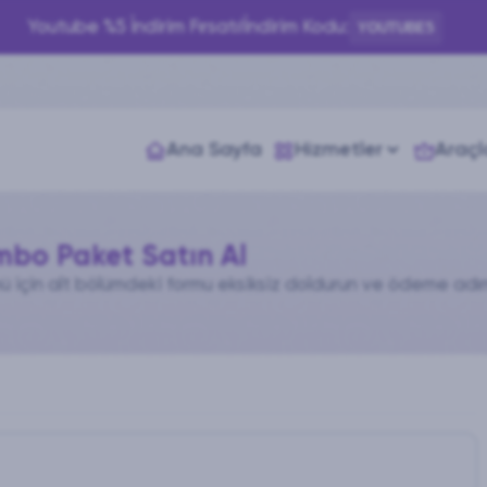
Youtube %5 İndirim Fırsatı!
İndirim Kodu:
YOUTUBE5
Ana Sayfa
Hizmetler
Araçl
bo Paket Satın Al
çin alt bölümdeki formu eksiksiz doldurun ve ödeme adımı