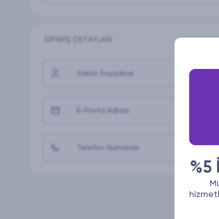
SIPARIŞ DETAYLARI
Adınız Soyadınız
E-Posta Adresi
Telefon Numarası
%5 İ
Mü
hizmetl