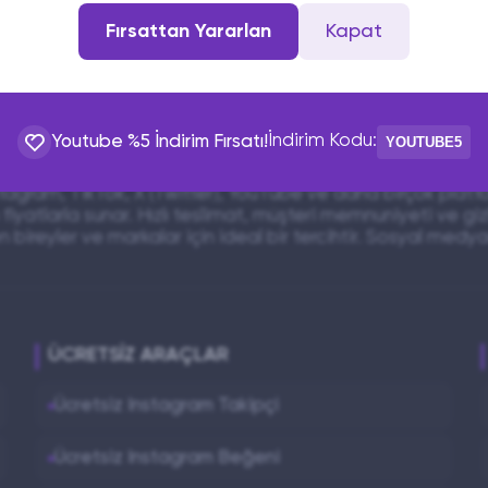
Fırsattan Yararlan
Kapat
iz.
İndirim Kodu:
Youtube %5 İndirim Fırsatı!
YOUTUBE5
yal medya platformlarında etkileşiminizi artırmanıza yardı
nstagram, TikTok, X (Twitter), YouTube ve daha birçok platf
fiyatlarla sunar. Hızlı teslimat, müşteri memnuniyeti ve giz
 bireyler ve markalar için ideal bir tercihtir. Sosyal med
ÜCRETSIZ ARAÇLAR
Ücretsiz Instagram Takipçi
Ücretsiz Instagram Beğeni