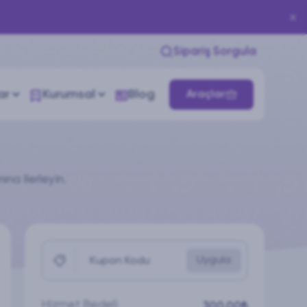
Sipariş Sorgula
ar
Kurumsal
Blog
Araçlar
na ilerleyin.
Uygula
Kupon Kodu
Hizmet Bedeli
300,00₺