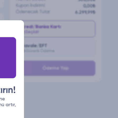
Kupon İndirimi
0,00₺
Ödenecek Tutar
6.299,99₺
Kredi/Banka Kartı
Seçildi!
Havale/EFT
Güvenli Ödeme
Ödeme Yap
ırın!
one
ü artır,