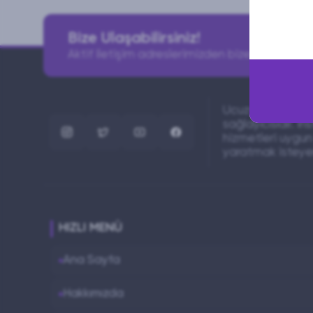
Bize Ulaşabilirsiniz!
Aktif iletişim adreslerimizden bize ulaşabilirsin
Ucuzsabizde, sos
sağlayıcısıdır. I
hizmetleri uygun 
yaratmak isteyen
HIZLI MENÜ
Ana Sayfa
Hakkımızda