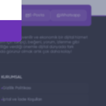
İletişim
E-Posta
Whatsapp
mcı olan güvenilir ve ekonomik bir dijital hizmet
orm için takipçi, beğeni, yorum, izlenme gibi
liliğe verdiği önemle dijital dünyada fark
yada görünür olmak artık çok daha kolay!
KURUMSAL
Gizlilik Politikası
İptal ve İade Koşulları