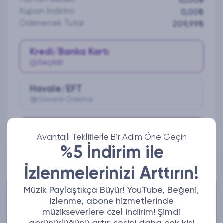
10,00₺
Kupon İndirimi
0,00₺
Ödenecek Tutar
209,99₺
Kredi/Banka Kartı
Seçildi!
Havale/EFT
Güvenli Ödeme
Ödeme Yap
Avantajlı Tekliflerle Bir Adım Öne Geçin
%5 İndirim ile
İzlenmelerinizi Arttırın!
Müzik Paylaştıkça Büyür! YouTube, Beğeni,
Bize Ulaşabilirsiniz!
izlenme, abone hizmetlerinde
Aktif iletişim adreslerimizden bize ulaşabilirsiniz.
müzikseverlere özel indirim! Şimdi