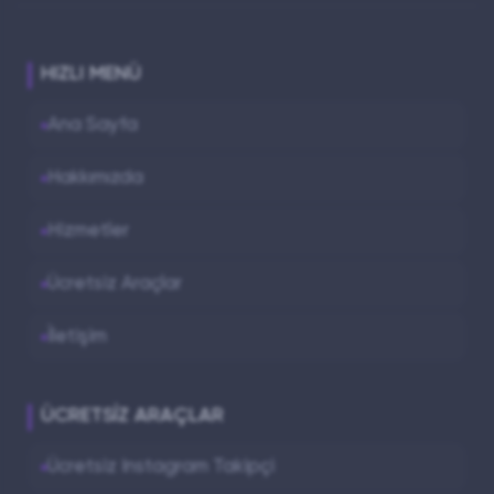
HIZLI MENÜ
Ana Sayfa
Hakkımızda
Hizmetler
Ücretsiz Araçlar
İletişim
ÜCRETSIZ ARAÇLAR
Ücretsiz Instagram Takipçi