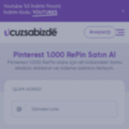
Youtube %5 İndirim Fırsatı!
İndirim Kodu:
YOUTUBE5
Araçlar
Pinterest 1.000 RePin Satın Al
Pinterest 1.000 RePin ürünü için alt bölümdeki formu
eksiksiz doldurun ve ödeme adımına ilerleyin.
İŞLEM ADRESI
Gönderi Linki