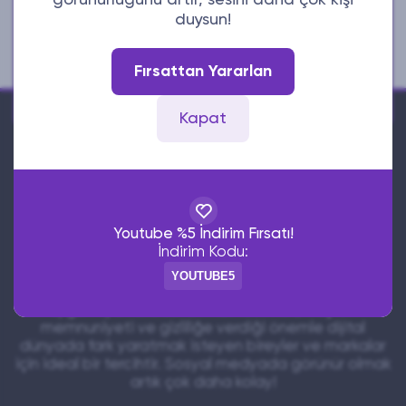
görünürlüğünü artır, sesini daha çok kişi
İletişim
duysun!
E-Posta
Fırsattan Yararlan
Whatsapp
Kapat
Ucuzsabizde, sosyal medya platformlarında
Youtube %5 İndirim Fırsatı!
etkileşiminizi artırmanıza yardımcı olan güvenilir ve
İndirim Kodu:
ekonomik bir dijital hizmet sağlayıcısıdır. Instagram,
TikTok, X (Twitter), YouTube ve daha birçok platform
YOUTUBE5
için takipçi, beğeni, yorum, izlenme gibi hizmetleri
uygun fiyatlarla sunar. Hızlı teslimat, müşteri
memnuniyeti ve gizliliğe verdiği önemle dijital
dünyada fark yaratmak isteyen bireyler ve markalar
için ideal bir tercihtir. Sosyal medyada görünür olmak
artık çok daha kolay!