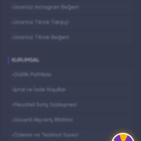
Ücretsiz Instagram Beğeni
Ücretsiz Tiktok Takipçi
Ücretsiz Tiktok Beğeni
KURUMSAL
Gizlilik Politikası
İptal ve İade Koşulları
Mesafeli Satış Sözleşmesi
Güvenli Alışveriş Bildirimi
Ödeme ve Teslimat Süreci