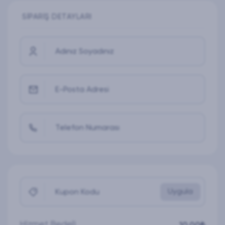
SIPARIŞ DETAYLARI
Adınız Soyadınız
E-Posta Adresi
Telefon Numarası
Uygula
Kupon Kodu
Hizmet Bedeli