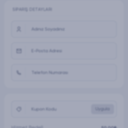
SIPARIŞ DETAYLARI
Adınız Soyadınız
E-Posta Adresi
Telefon Numarası
Uygula
Kupon Kodu
Hizmet Bedeli