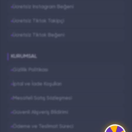
Ücretsiz Instagram Beğeni
Ücretsiz Tiktok Takipçi
Ücretsiz Tiktok Beğeni
KURUMSAL
Gizlilik Politikası
İptal ve İade Koşulları
Mesafeli Satış Sözleşmesi
Güvenli Alışveriş Bildirimi
Ödeme ve Teslimat Süreci