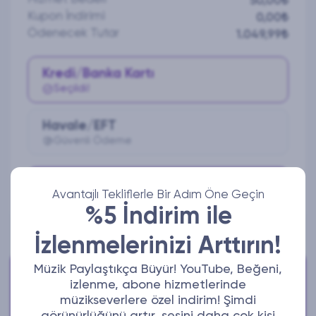
50,00₺
Kupon İndirimi
0,00₺
Ödenecek Tutar
1.049,99₺
Kredi/Banka Kartı
Seçildi!
Havale/EFT
Güvenli Ödeme
Ödeme Yap
Avantajlı Tekliflerle Bir Adım Öne Geçin
%5 İndirim ile
İzlenmelerinizi Arttırın!
Müzik Paylaştıkça Büyür! YouTube, Beğeni,
Bize Ulaşabilirsiniz!
izlenme, abone hizmetlerinde
Aktif iletişim adreslerimizden bize ulaşabilirsiniz.
müzikseverlere özel indirim! Şimdi