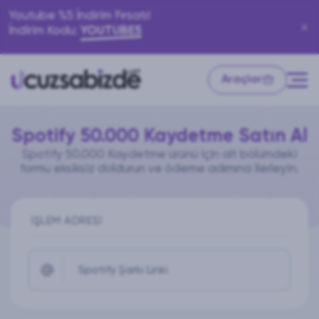
Youtube %5 İndirim Fırsatı!
İndirim Kodu:
YOUTUBE5
Araçlar
Spotify 50.000 Kaydetme Satın Al
Spotify 50.000 Kaydetme ürünü için alt bölümdeki
formu eksiksiz doldurun ve ödeme adımına ilerleyin.
İŞLEM ADRESI
Spotify Şarkı Linki