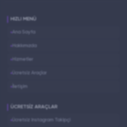
HIZLI MENÜ
Ana Sayfa
Hakkımızda
Hizmetler
Ücretsiz Araçlar
İletişim
ÜCRETSIZ ARAÇLAR
Ücretsiz Instagram Takipçi