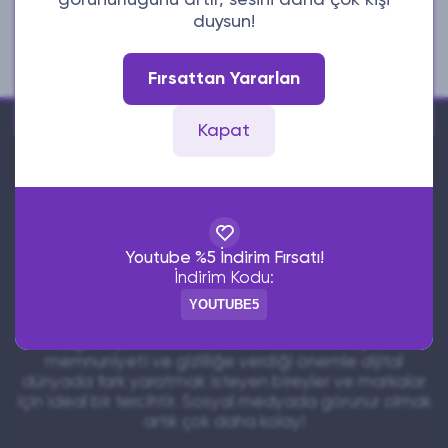
görünürlüğünü artır, sesini daha çok kişi
İletişim
duysun!
E-Posta
Fırsattan Yararlan
Whatsapp
Kapat
Ucuzsabizde, sosyal medya platformlarında
Youtube %5 İndirim Fırsatı!
etkileşiminizi artırmanıza yardımcı olan güvenilir ve
İndirim Kodu:
ekonomik bir dijital hizmet sağlayıcısıdır. Instagram,
TikTok, X (Twitter), YouTube ve daha birçok platform
YOUTUBE5
için takipçi, beğeni, yorum, izlenme gibi hizmetleri
uygun fiyatlarla sunar. Hızlı teslimat, müşteri
memnuniyeti ve gizliliğe verdiği önemle dijital
dünyada fark yaratmak isteyen bireyler ve markalar
için ideal bir tercihtir. Sosyal medyada görünür olmak
artık çok daha kolay!