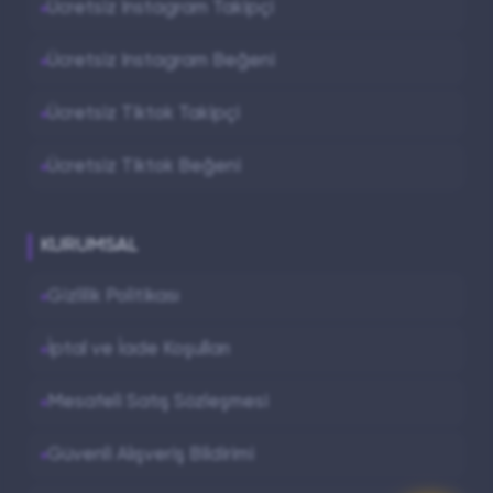
Ücretsiz Instagram Takipçi
Ücretsiz Instagram Beğeni
Ücretsiz Tiktok Takipçi
Ücretsiz Tiktok Beğeni
KURUMSAL
Gizlilik Politikası
İptal ve İade Koşulları
Mesafeli Satış Sözleşmesi
Güvenli Alışveriş Bildirimi