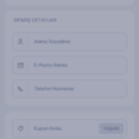
SIPARIŞ DETAYLARI
Adınız Soyadınız
E-Posta Adresi
Telefon Numarası
Uygula
Kupon Kodu