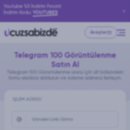
Youtube %5 İndirim Fırsatı!
İndirim Kodu:
YOUTUBE5
Araçlar
Telegram 100 Görüntülenme
Satın Al
Telegram 100 Görüntülenme ürünü için alt bölümdeki
formu eksiksiz doldurun ve ödeme adımına ilerleyin.
İŞLEM ADRESI
Gönderi Linki Giriniz