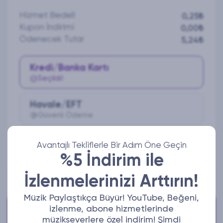
Hizmet Bedeli
0,25₺
Kupon İndirimi
0,00₺
Ödenecek Tutar
5,24₺
Kredi/Banka Kartı
Seçildi!
Havale/EFT
Güvenli Ödeme
Avantajlı Tekliflerle Bir Adım Öne Geçin
Ödeme Yap
%5 İndirim ile
İzlenmelerinizi Arttırın!
Müzik Paylaştıkça Büyür! YouTube, Beğeni,
Bize Ulaşabilirsiniz!
izlenme, abone hizmetlerinde
Aktif iletişim adreslerimizden bize ulaşabilirsiniz.
müzikseverlere özel indirim! Şimdi