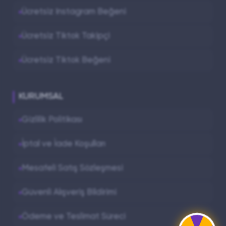
Ücretsiz Instagram Beğeni
Ücretsiz Tiktok Takipçi
Ücretsiz Tiktok Beğeni
KURUMSAL
Gizlilik Politikası
İptal ve İade Koşulları
Mesafeli Satış Sözleşmesi
Güvenli Alışveriş Bildirimi
Ödeme ve Teslimat Süreci