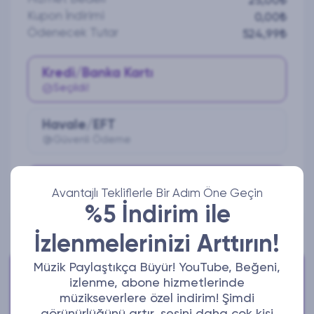
25,00₺
Kupon İndirimi
0,00₺
Ödenecek Tutar
524,99₺
Kredi/Banka Kartı
Seçildi!
Havale/EFT
Güvenli Ödeme
Ödeme Yap
Avantajlı Tekliflerle Bir Adım Öne Geçin
%5 İndirim ile
İzlenmelerinizi Arttırın!
Müzik Paylaştıkça Büyür! YouTube, Beğeni,
Bize Ulaşabilirsiniz!
izlenme, abone hizmetlerinde
Aktif iletişim adreslerimizden bize ulaşabilirsiniz.
müzikseverlere özel indirim! Şimdi