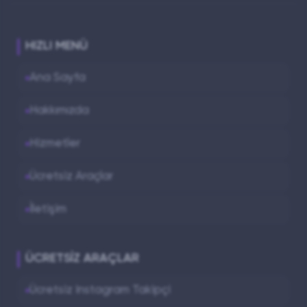
HIZLI MENÜ
Ana Sayfa
Hakkımızda
Hizmetler
Ücretsiz Araçlar
İletişim
ÜCRETSIZ ARAÇLAR
Ücretsiz Instagram Takipçi