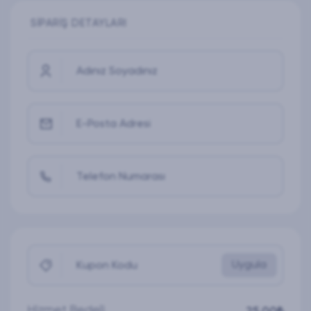
SIPARIŞ DETAYLARI
Adınız Soyadınız
E-Posta Adresi
Telefon Numarası
Uygula
Kupon Kodu
Hizmet Bedeli