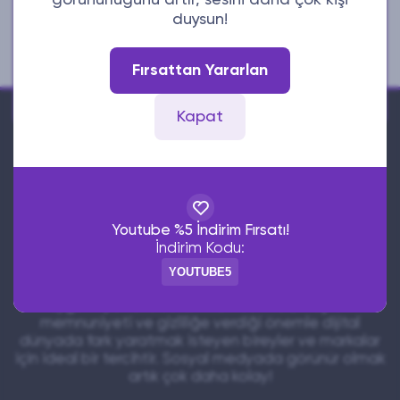
görünürlüğünü artır, sesini daha çok kişi
İletişim
duysun!
E-Posta
Fırsattan Yararlan
Whatsapp
Kapat
Ucuzsabizde, sosyal medya platformlarında
Youtube %5 İndirim Fırsatı!
etkileşiminizi artırmanıza yardımcı olan güvenilir ve
İndirim Kodu:
ekonomik bir dijital hizmet sağlayıcısıdır. Instagram,
TikTok, X (Twitter), YouTube ve daha birçok platform
YOUTUBE5
için takipçi, beğeni, yorum, izlenme gibi hizmetleri
uygun fiyatlarla sunar. Hızlı teslimat, müşteri
memnuniyeti ve gizliliğe verdiği önemle dijital
dünyada fark yaratmak isteyen bireyler ve markalar
için ideal bir tercihtir. Sosyal medyada görünür olmak
artık çok daha kolay!