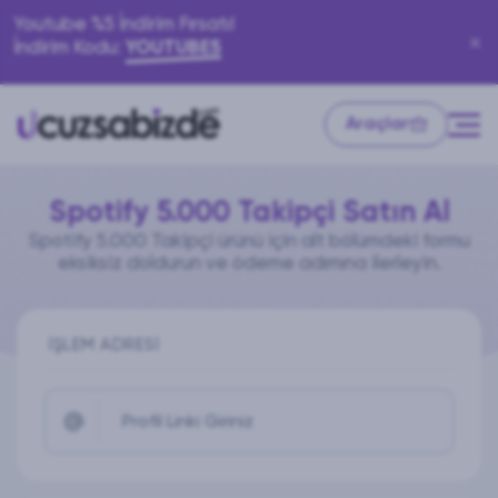
Youtube %5 İndirim Fırsatı!
İndirim Kodu:
YOUTUBE5
Araçlar
Spotify 5.000 Takipçi Satın Al
Spotify 5.000 Takipçi ürünü için alt bölümdeki formu
eksiksiz doldurun ve ödeme adımına ilerleyin.
İŞLEM ADRESI
Profil Linki Giriniz