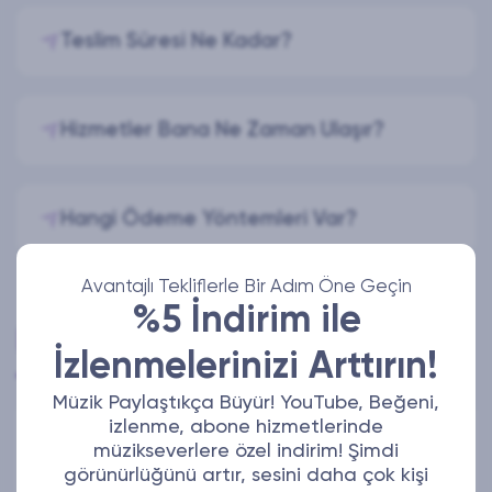
Teslim Süresi Ne Kadar?
Hizmetler Bana Ne Zaman Ulaşır?
Hangi Ödeme Yöntemleri Var?
Avantajlı Tekliflerle Bir Adım Öne Geçin
%5 İndirim ile
Yorum Yap
İzlenmelerinizi Arttırın!
Müzik Paylaştıkça Büyür! YouTube, Beğeni,
izlenme, abone hizmetlerinde
müzikseverlere özel indirim! Şimdi
Adınız Soyadınız
görünürlüğünü artır, sesini daha çok kişi