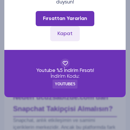
duysun!
E-Posta
Fırsattan Yararlan
Kapat
Mesajınız
Gönder
Youtube %5 İndirim Fırsatı!
İndirim Kodu:
YOUTUBE5
Neden ucuzsabizde.com'dan
Snapchat Takipçisi Almalısın?
Snapchat, anlık etkileşimin ve samimi
içeriklerin merkezidir. Ancak bu platformda fark