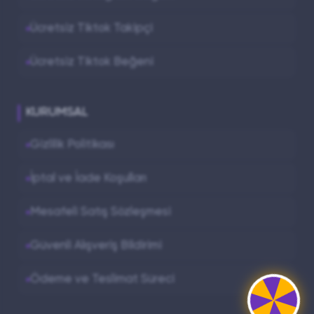
oluştur!
Ücretsiz Tiktok Takipçi
Sonuç
Ücretsiz Tiktok Beğeni
Snapchat'te popüler olmak bir tesadüf
KURUMSAL
değil, doğru bir büyüme stratejisinin
sonucudur. Uygun fiyatlı, güvenli ve hızlı
Gizlilik Politikası
takipçi desteği ile hesabınızı bir üst
İptal ve İade Koşulları
seviyeye taşıyın. Profesyonel imajınızı
güçlendirin ve anlık içeriklerinizin gücünü
Mesafeli Satış Sözleşmesi
tüm topluluğa gösterin!
Güvenli Alışveriş Bildirimi
Ödeme ve Teslimat Süreci