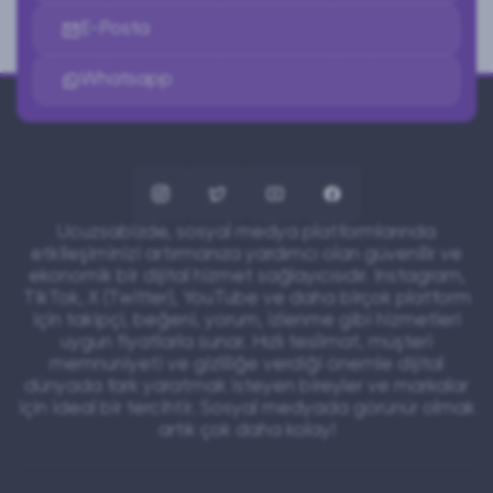
Bu sayede hikayeleriniz (Stories) daha fazla
E-Posta
izlenme potansiyeline kavuşur.
Whatsapp
Yıldırım Hızında Teslimat:
Dijital dünyada
zaman her şeydir. Siparişleriniz dakikalar
içinde işleme alınır ve 24 saat gibi kısa bir
sürede tamamlanarak profilinize yansır.
Tam Güvenlik ve Gizlilik:
Hesabınızın
Ucuzsabizde, sosyal medya platformlarında
kontrolü tamamen sizde kalsın. Şifre talep
etkileşiminizi artırmanıza yardımcı olan güvenilir ve
ekonomik bir dijital hizmet sağlayıcısıdır. Instagram,
etmeden, %100 güvenli ve gizlilik odaklı bir
TikTok, X (Twitter), YouTube ve daha birçok platform
süreçle hizmet veriyoruz.
için takipçi, beğeni, yorum, izlenme gibi hizmetleri
uygun fiyatlarla sunar. Hızlı teslimat, müşteri
En Uygun Fiyat Garantisi:
Kaliteli hizmete
memnuniyeti ve gizliliğe verdiği önemle dijital
ulaşmanız için piyasadaki en avantajlı
dünyada fark yaratmak isteyen bireyler ve markalar
için ideal bir tercihtir. Sosyal medyada görünür olmak
fiyatlandırma modellerini sunuyoruz.
artık çok daha kolay!
Snapchat'te Büyümenin Getirileri