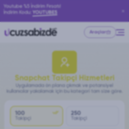
Youtube %5 İndirim Fırsatı!
İndirim Kodu:
YOUTUBE5
Araçlar
Snapchat Takipçi Hizmetleri
Uygulamada ön plana çıkmak ve potansiyel
kullanıcılar yakalamak için bu kategori tam size göre.
100
250
Takipçi
Takipçi