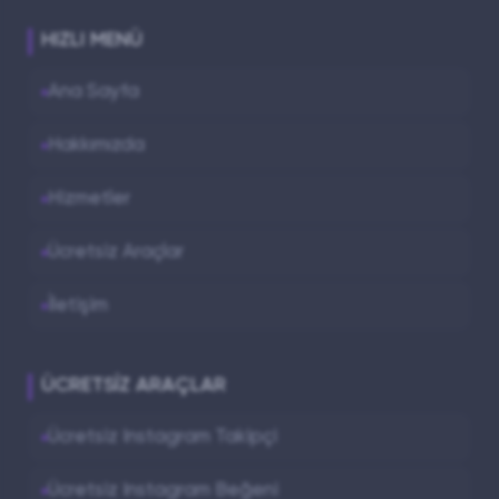
Güçlü bir Snapchat profili, sadece bir sayıdan
ibaret değildir; aynı zamanda markanızın veya
HIZLI MENÜ
kişisel imajınızın dijital otoritesidir:
Ana Sayfa
Görünürlülük Artışı:
Takipçi sayınız
arttıkça, Snapchat algoritması içeriklerinizi
Hakkımızda
daha geniş kitlelere önerme eğilimi gösterir.
Hizmetler
Marka İş Birlikleri:
Yüksek takipçi ve
izlenme oranları, influencer pazarlaması
Ücretsiz Araçlar
yapan markaların radarına girmenizi sağlar.
İletişim
Sosyal Kanıt:
Profilinizi ziyaret eden yeni
kullanıcılar, kalabalık bir takipçi kitlesi
gördüğünde sizi "takip edilmeye değer" bulur.
ÜCRETSIZ ARAÇLAR
Hemen Deneyin:
ucuzsabizde.com ile
Ücretsiz Instagram Takipçi
hikayelerini daha çok kişi görsün,
Ücretsiz Instagram Beğeni
Snapchat dünyasında fark yaratan bir profil