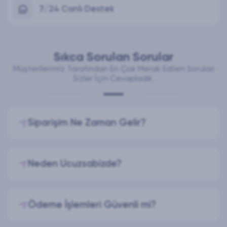
7/24 Canlı Destek
Sıkca Sorulan Sorular
Müşterilerimiz Tarafından En Çok Merak Edilen Soruları
Sizler İçin Cevapladık.
Siparişim Ne Zaman Gelir?
Neden Ucuzsabizde?
Ödeme İşlemleri Güvenli mi?