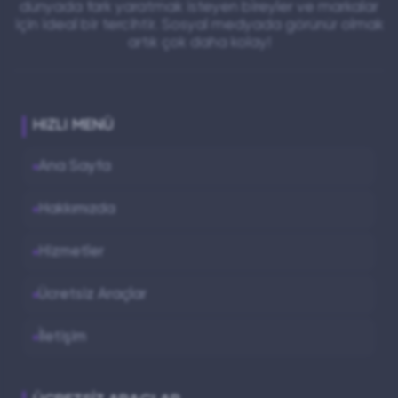
dünyada fark yaratmak isteyen bireyler ve markalar
için ideal bir tercihtir. Sosyal medyada görünür olmak
artık çok daha kolay!
HIZLI MENÜ
Ana Sayfa
Hakkımızda
Hizmetler
Ücretsiz Araçlar
İletişim