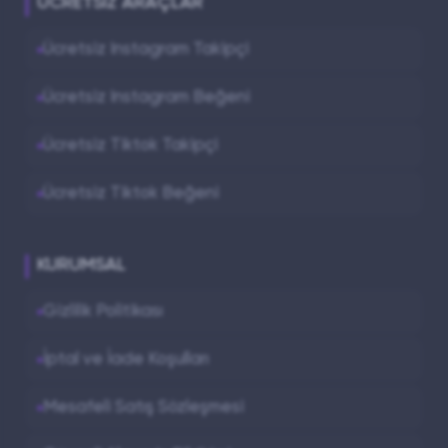
ÜCRETSIZ ARAÇLAR
Ücretsiz Instagram Takipçi
Ücretsiz Instagram Beğeni
Ücretsiz Tiktok Takipçi
Ücretsiz Tiktok Beğeni
KURUMSAL
Gizlilik Politikası
İptal ve İade Koşulları
Mesafeli Satış Sözleşmesi