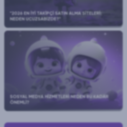
"2026 EN İYI TAKIPÇI SATIN ALMA SITELERI:
NEDEN UCUZSABIZDE?"
SOSYAL MEDYA HIZMETLERI NEDEN BU KADAR
ÖNEMLI?