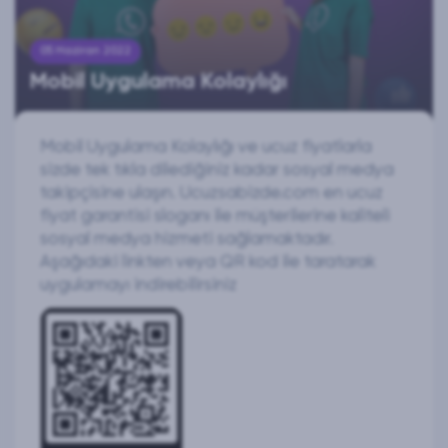
05 Haziran 2022
Mobil Uygulama Kolaylığı
Mobil Uygulama Kolaylığı ve ucuz fiyatlarla
sizde tek tıkla dilediğiniz kadar sosyal medya
takipçisine ulaşın. Ucuzsabizde.com en ucuz
fiyat garantisi sloganı ile müşterilerine kaliteli
sosyal medya hizmeti sağlamaktadır.
Aşağıdaki linkten veya QR kod ile taratarak
uygulamayı indirebilirsiniz