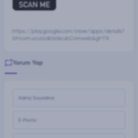
https://play.google.com/store/apps/details?
id=com.ucuzsabizde.ubComweb&gl=TR
Yorum Yap
Adınız Soyadınız
E-Posta