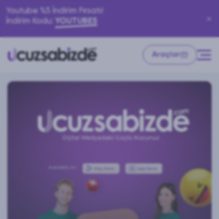
Youtube %5 İndirim Fırsatı!
İndirim Kodu:
YOUTUBE5
Araçlar