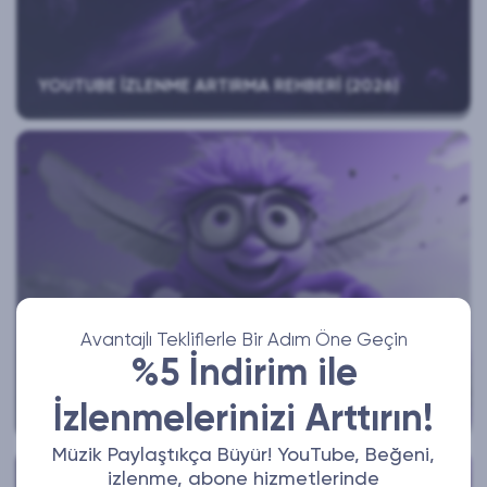
YOUTUBE İZLENME ARTIRMA REHBERI (2026)
Avantajlı Tekliflerle Bir Adım Öne Geçin
%5 İndirim ile
INSTAGRAM TAKIPÇI VE ETKILEŞIM HIZMETLERI ILE
HESABINIZI 10 KAT HIZLI BÜYÜTÜN! (2025)
İzlenmelerinizi Arttırın!
Müzik Paylaştıkça Büyür! YouTube, Beğeni,
izlenme, abone hizmetlerinde