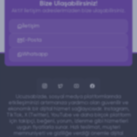
Bize Ulaşabilirsiniz!
Aktif iletişim adreslerimizden bize ulaşabilirsiniz.
İletişim
E-Posta
Whatsapp
Ucuzsabizde, sosyal medya platformlarında
etkileşiminizi artırmanıza yardımcı olan güvenilir ve
ekonomik bir dijital hizmet sağlayıcısıdır. Instagram,
TikTok, X (Twitter), YouTube ve daha birçok platform
için takipçi, beğeni, yorum, izlenme gibi hizmetleri
uygun fiyatlarla sunar. Hızlı teslimat, müşteri
memnuniyeti ve gizliliğe verdiği önemle dijital