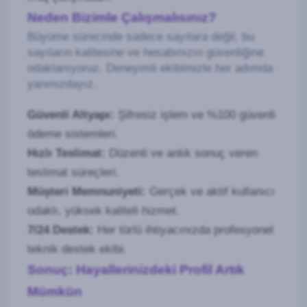
Neden Bizimle Çalışmalısınız?
Büyüme sürecinde sadece sayılara değil, bu
sayıların kalitesine ve hesabınızın güvenliğine
odaklanıyoruz. Deneyimli ekibimizle her adımda
yanınızdayız.
Güvenli Altyapı:
Şifresiz işlem ve %100 güvenli
ödeme sistemleri.
Hızlı Teslimat:
Düzenli ve anlık sonuç veren
teslimat süreçleri.
Müşteri Memnuniyeti:
Gerçek ve aktif kullanıcı
odaklı, yüksek kaliteli hizmet.
7/24 Destek:
Her türlü ihtiyacınızda profesyonel
teknik destek ekibi.
Sonuç: Hayallerinizdeki Profil Artık
Mümkün