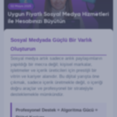
02 Mayıs 2025
Uygun Fiyatlı Sosyal Medya Hizmetleri
ile Hesabınızı Büyütün
Sosyal Medyada Güçlü Bir Varlık
Oluşturun
Sosyal medya artık sadece anlık paylaşımların
yapıldığı bir mecra değil; kişisel markalar,
işletmeler ve içerik üreticileri için prestijli bir
vitrin ve kariyer alanıdır. Bu dijital yarışta öne
çıkmak, sadece içerik üretmekle değil, o içeriği
doğru araçlar ve profesyonel bir stratejiyle
desteklemekle mümkündür.
Profesyonel Destek = Algoritma Gücü =