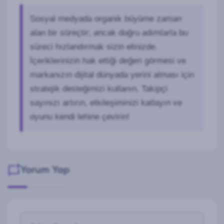
Sosyal medyada organik büyüme zaman
alan bir süreçtir; ancak doğru adımlarla bu
süreci hızlandırmak sizin elinizde.
İçeriklerinizin hak ettiği değeri görmesi ve
markanızın dijital dünyada yerini alması için
stratejik desteğimizi kullanın. Takipçi
sayınızı artırın, etkileşiminizi katlayın ve
oyunu kendi lehine çevirin!
Yorum Yap