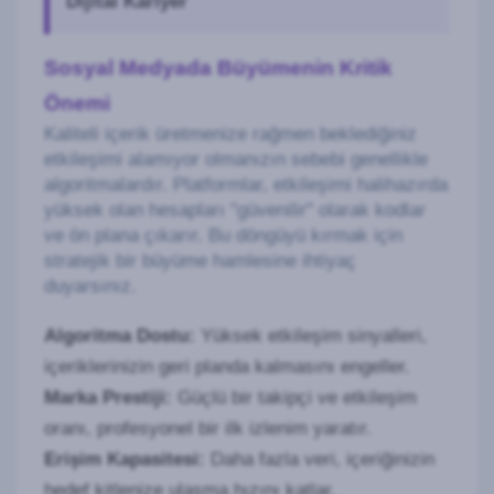
Dijital Kariyer
Sosyal Medyada Büyümenin Kritik
Önemi
Kaliteli içerik üretmenize rağmen beklediğiniz
etkileşimi alamıyor olmanızın sebebi genellikle
algoritmalardır. Platformlar, etkileşimi halihazırda
yüksek olan hesapları "güvenilir" olarak kodlar
ve ön plana çıkarır. Bu döngüyü kırmak için
stratejik bir büyüme hamlesine ihtiyaç
duyarsınız.
Algoritma Dostu:
Yüksek etkileşim sinyalleri,
içeriklerinizin geri planda kalmasını engeller.
Marka Prestiji:
Güçlü bir takipçi ve etkileşim
oranı, profesyonel bir ilk izlenim yaratır.
Erişim Kapasitesi:
Daha fazla veri, içeriğinizin
hedef kitlenize ulaşma hızını katlar.