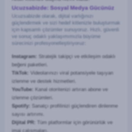
Ucuzsabizde: Sosyal Medya Gücünüz
Ucuzsabizde olarak, dijital varlığınızı
güçlendirmek ve sizi hedef kitlenizle buluşturmak
için kapsamlı çözümler sunuyoruz. Hızlı, güvenli
ve sonuç odaklı yaklaşımımızla büyüme
sürecinizi profesyonelleştiriyoruz:
Instagram:
Stratejik takipçi ve etkileşim odaklı
beğeni paketleri.
TikTok:
Videolarınızı viral potansiyele taşıyan
izlenme ve destek hizmetleri.
YouTube:
Kanal otoritenizi artıran abone ve
izlenme çözümleri.
Spotify:
Sanatçı profilinizi güçlendiren dinlenme
sayısı artırımı.
Dijital PR:
Tüm platformlar için görünürlük ve
imaj çalışmaları.