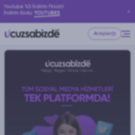
Youtube %5 İndirim Fırsatı!
İndirim Kodu:
YOUTUBE5
Araçlar