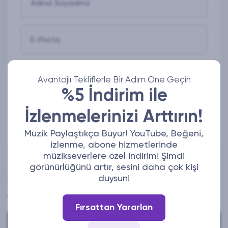
Adınız Soyadınız
E-Posta
Mesajınız
Avantajlı Tekliflerle Bir Adım Öne Geçin
%5 İndirim ile
İzlenmelerinizi Arttırın!
Gönder
Müzik Paylaştıkça Büyür! YouTube, Beğeni,
izlenme, abone hizmetlerinde
müzikseverlere özel indirim! Şimdi
görünürlüğünü artır, sesini daha çok kişi
Son Blog Yazıları
duysun!
Fırsattan Yararlan