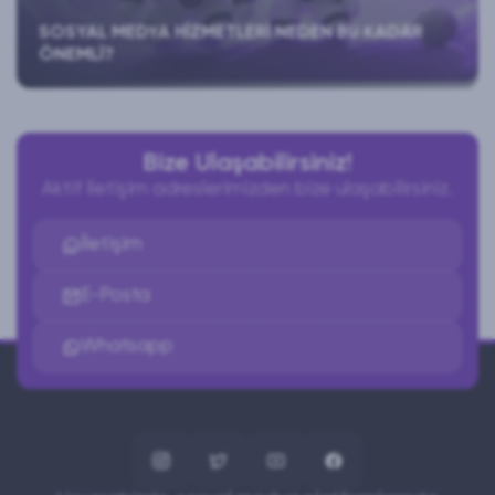
SOSYAL MEDYA HIZMETLERI NEDEN BU KADAR
ÖNEMLI?
Bize Ulaşabilirsiniz!
Aktif iletişim adreslerimizden bize ulaşabilirsiniz.
İletişim
E-Posta
Whatsapp