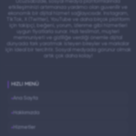
Ucuzsabizde, sosyal medya platformlarında
etkileşiminizi artırmanıza yardımcı olan güvenilir ve
ekonomik bir dijital hizmet sağlayıcısıdır. Instagram,
TikTok, X (Twitter), YouTube ve daha birçok platform
için takipçi, beğeni, yorum, izlenme gibi hizmetleri
uygun fiyatlarla sunar. Hızlı teslimat, müşteri
memnuniyeti ve gizliliğe verdiği önemle dijital
dünyada fark yaratmak isteyen bireyler ve markalar
için ideal bir tercihtir. Sosyal medyada görünür olmak
artık çok daha kolay!
HIZLI MENÜ
Ana Sayfa
Hakkımızda
Hizmetler